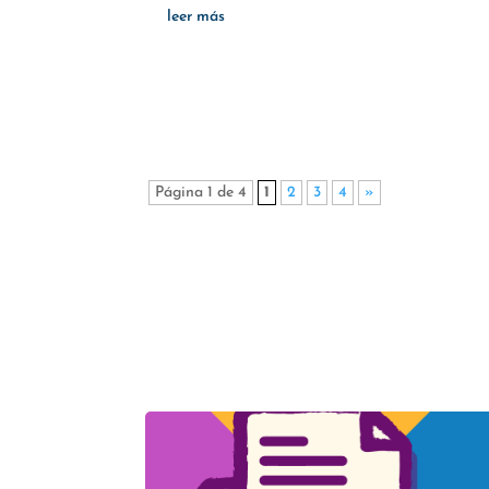
leer más
Página 1 de 4
1
2
3
4
»