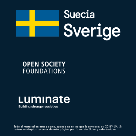
Todo el material en esta página, cuando no se indique lo contrario, es CC-BY-SA. Si
reúsas o adaptas recursos de esta página por favor vincúlalos y referéncialos.