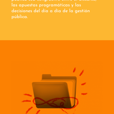
las apuestas programáticas y las
decisiones del día a día de la gestión
pública.