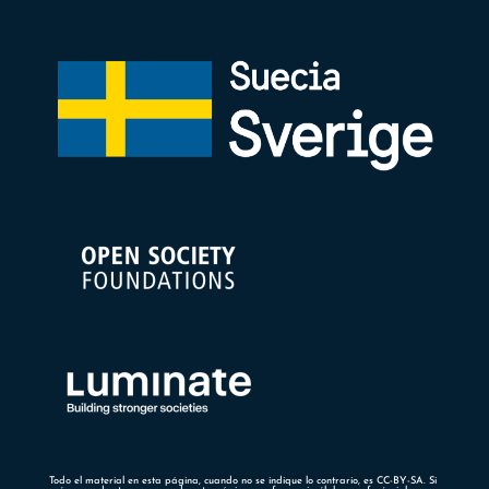
Todo el material en esta página, cuando no se indique lo contrario, es CC-BY-SA. Si