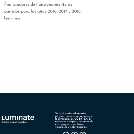
financiadores de Funcionamiento de
partidos para los años 2016, 2017 y 2018
leer más
Todo el material en esta
página, cuando no se indique
lo contrario, es CC-BY-SA. Si
reúsas o adaptas recursos de
esta página por favor
vincúlalos y referéncialos.