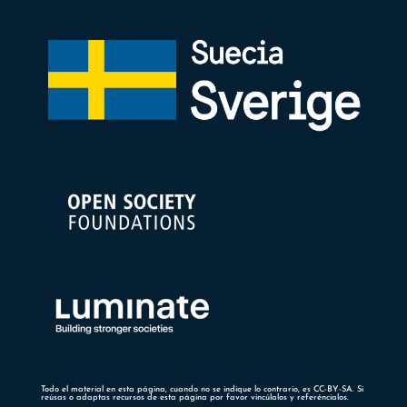
Todo el material en esta página, cuando no se indique lo contrario, es CC-BY-SA. Si
reúsas o adaptas recursos de esta página por favor vincúlalos y referéncialos.