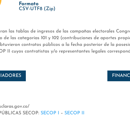
Formato
CSV-UTF8 (Zip)
an las tablas de ingresos de las campañas electorales Congres
o de las categorías 101 y 102 (contribuciones de aportes propi
obtuvieron contratos públicos a la fecha posterior de la poses
 II cuyos contratistas y/o representantes legales correspond
CIADORES
FINANC
laras.gov.co/
PÚBLICAS SECOP:
SECOP I
–
SECOP II