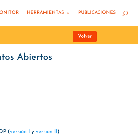
MONITOR
HERRAMIENTAS
PUBLICACIONES
Volver
tos Abiertos
OP (
versión I
y
versión II
)