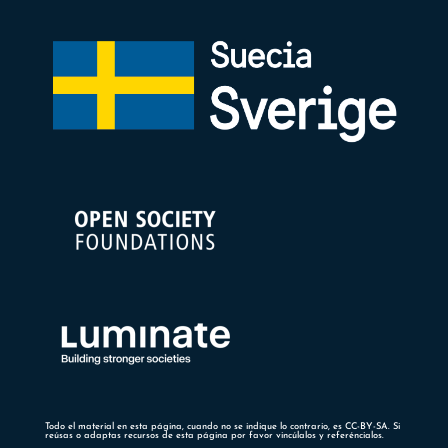
Todo el material en esta página, cuando no se indique lo contrario, es CC-BY-SA. Si
reúsas o adaptas recursos de esta página por favor vincúlalos y referéncialos.