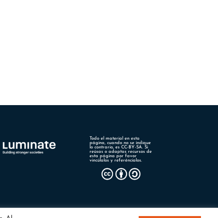
Todo el material en esta
página, cuando no se indique
lo contrario, es CC-BY-SA. Si
reúsas o adaptas recursos de
esta página por favor
vincúlalos y referéncialos.